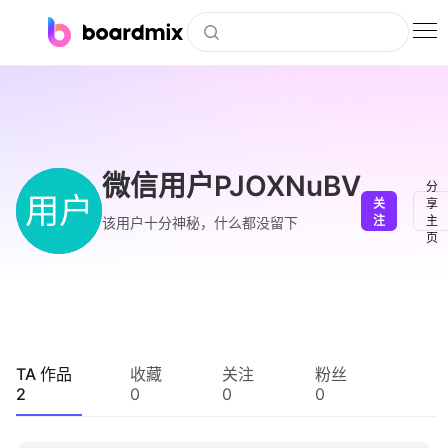
博思白板
社区资源
下载
微信用户PJOXNuBV
分
用户
关
享
会员
注
主
该用户十分神秘，什么都没留下
页
企业服务
私有化部署
客户案例
TA 作品
收藏
关注
粉丝
2
0
0
0
支持