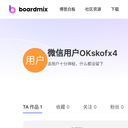
博思白板
社区资源
下载
微信用户OKskofx4
用户
该用户十分神秘，什么都没留下
TA 作品 1
收藏 0
关注 0
粉丝 0