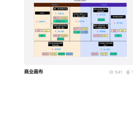
boardmix
商业画布
541