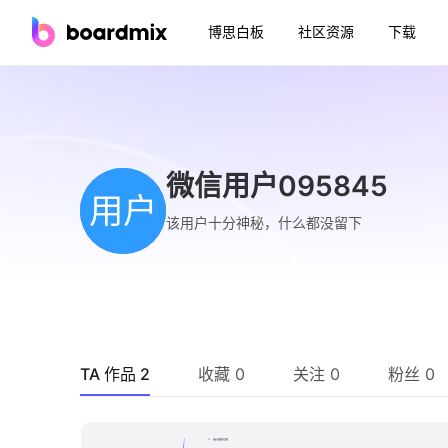
博思白板
社区资源
下载
微信用户095845
用户
该用户十分神秘，什么都没留下
TA 作品 2
收藏 0
关注 0
粉丝 0