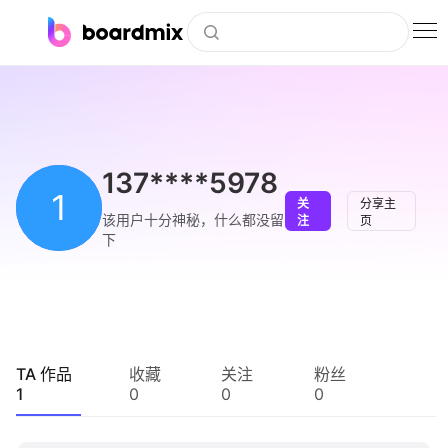
博思白板
社区资源
下载
137****5978
1
关
分享主
会员
该用户十分神秘，什么都没留
注
页
下
企业服务
私有化部署
客户案例
TA 作品
收藏
关注
粉丝
1
0
0
0
支持