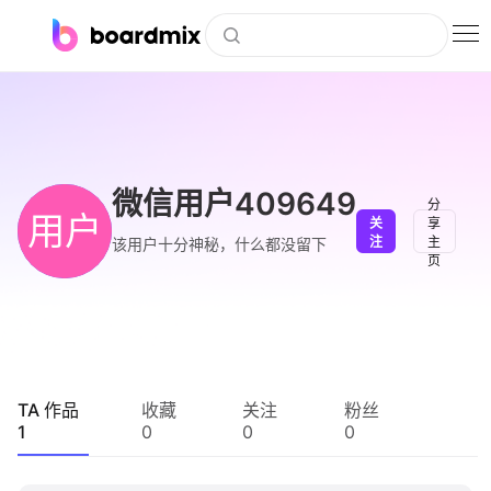
博思白板
社区资源
下载
微信用户409649
分
用户
关
享
会员
注
主
该用户十分神秘，什么都没留下
页
企业服务
私有化部署
客户案例
TA 作品
收藏
关注
粉丝
1
0
0
0
支持