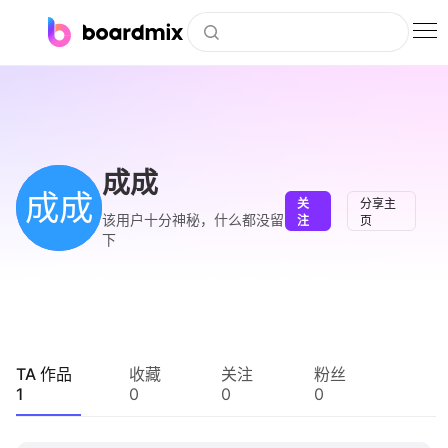
博思白板
社区资源
下载
成成
成成
关
分享主
会员
该用户十分神秘，什么都没留
注
页
下
企业服务
私有化部署
客户案例
TA 作品
收藏
关注
粉丝
1
0
0
0
支持