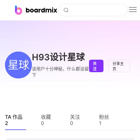
博思白板
社区资源
下载
H93设计星球
星球
关
分享主
会员
该用户十分神秘，什么都没留
注
页
下
企业服务
私有化部署
客户案例
TA 作品
收藏
关注
粉丝
2
0
0
1
支持