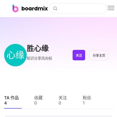
博思白板
社区资源
下载
胜心缘
心缘
会员
关注
分享主页
知识分享风向标
企业服务
私有化部署
客户案例
TA 作品
收藏
关注
粉丝
4
0
0
1
支持