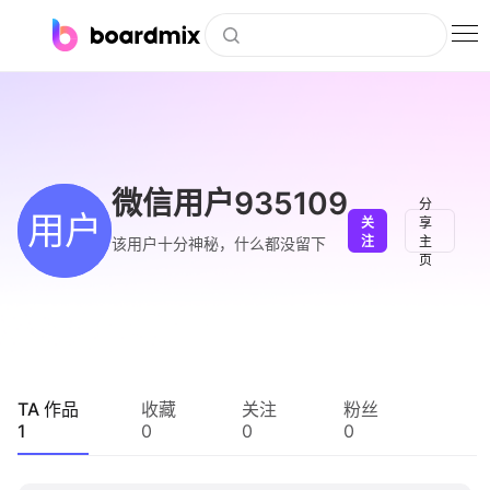
博思白板
社区资源
下载
微信用户935109
分
用户
关
享
会员
注
主
该用户十分神秘，什么都没留下
页
企业服务
私有化部署
客户案例
TA 作品
收藏
关注
粉丝
1
0
0
0
支持