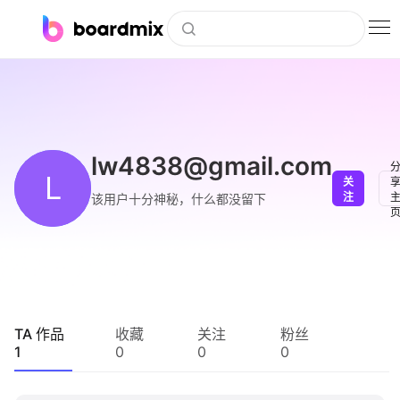
博思白板
社区资源
下载
lw4838@gmail.com
L
关
会员
注
该用户十分神秘，什么都没留下
企业服务
私有化部署
客户案例
TA 作品
收藏
关注
粉丝
1
0
0
0
支持