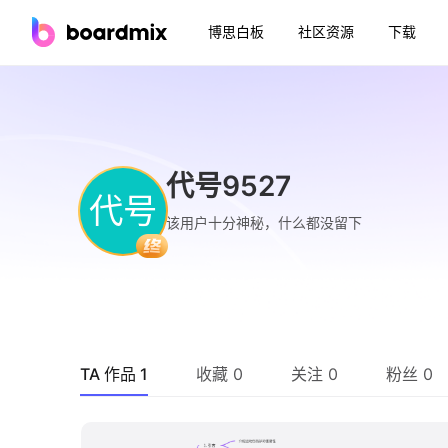
博思白板
社区资源
下载
代号9527
代号
该用户十分神秘，什么都没留下
TA 作品 1
收藏 0
关注 0
粉丝 0