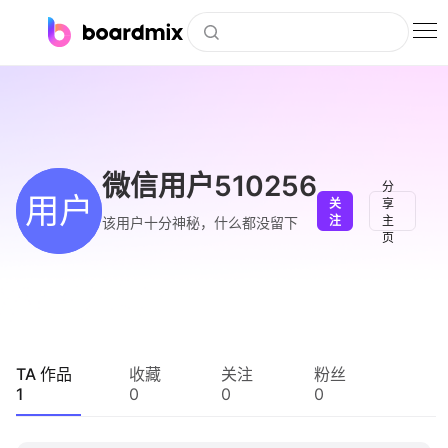
博思白板
社区资源
下载
微信用户510256
分
用户
关
享
会员
注
主
该用户十分神秘，什么都没留下
页
企业服务
私有化部署
客户案例
TA 作品
收藏
关注
粉丝
1
0
0
0
支持