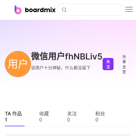
博思白板
社区资源
下载
微信用户fhNBLiv5
分
用户
关
享
会员
注
主
该用户十分神秘，什么都没留下
页
企业服务
私有化部署
客户案例
TA 作品
收藏
关注
粉丝
1
0
0
0
支持