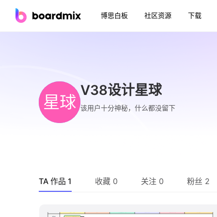
博思白板
社区资源
下载
V38设计星球
星球
该用户十分神秘，什么都没留下
TA 作品 1
收藏 0
关注 0
粉丝 2