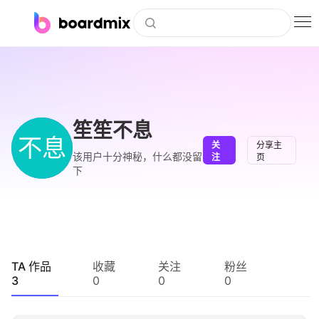
博思白板
社区资源
下载
笙笙不息
不息
关
分享主
会员
该用户十分神秘，什么都没留
注
页
下
企业服务
私有化部署
客户案例
TA 作品
收藏
关注
粉丝
3
0
0
0
支持