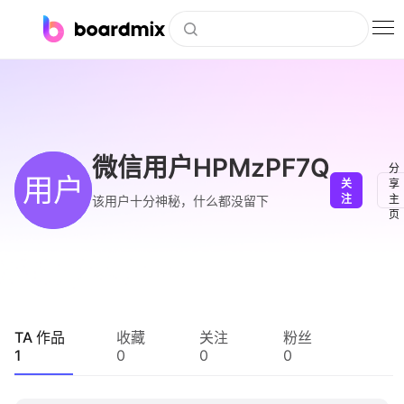
博思白板
社区资源
下载
微信用户HPMzPF7Q
分
用户
关
享
会员
注
主
该用户十分神秘，什么都没留下
页
企业服务
私有化部署
客户案例
TA 作品
收藏
关注
粉丝
1
0
0
0
支持