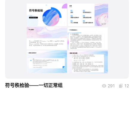
帮助中心
知识分享社区
boardmix
符号秩检验——一切正常组
291
12