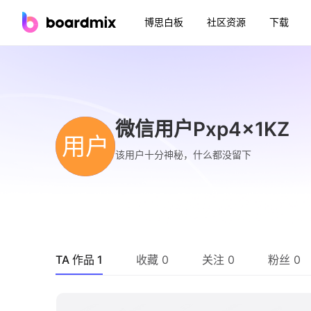
博思白板
社区资源
下载
微信用户Pxp4x1KZ
用户
该用户十分神秘，什么都没留下
TA 作品 1
收藏 0
关注 0
粉丝 0