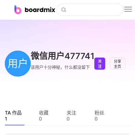
博思白板
社区资源
下载
微信用户477741
用户
关
分享
会员
注
主页
该用户十分神秘，什么都没留下
企业服务
私有化部署
客户案例
TA 作品
收藏
关注
粉丝
1
0
0
0
支持