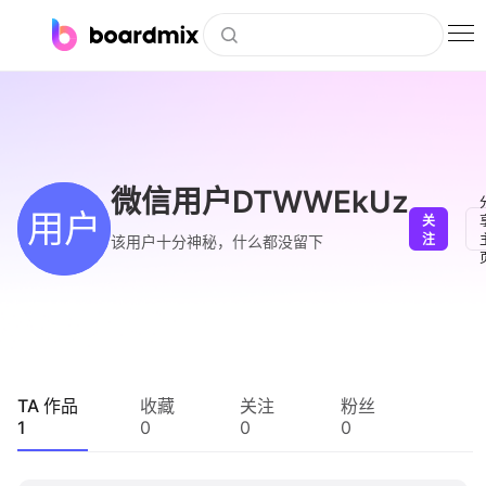
博思白板
社区资源
下载
微信用户DTWWEkUz
用户
关
会员
注
该用户十分神秘，什么都没留下
企业服务
私有化部署
客户案例
TA 作品
收藏
关注
粉丝
1
0
0
0
支持