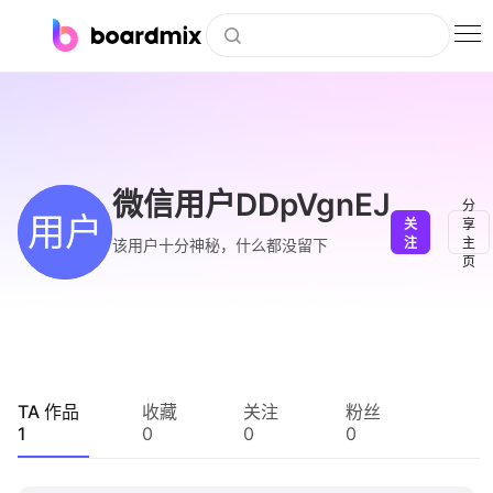
博思白板
社区资源
下载
微信用户DDpVgnEJ
分
用户
关
享
会员
注
主
该用户十分神秘，什么都没留下
页
企业服务
私有化部署
客户案例
TA 作品
收藏
关注
粉丝
1
0
0
0
支持