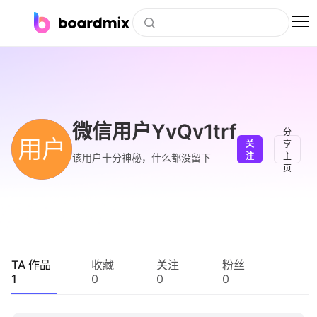
博思白板
社区资源
下载
微信用户YvQv1trf
分
用户
关
享
会员
注
主
该用户十分神秘，什么都没留下
页
企业服务
私有化部署
客户案例
TA 作品
收藏
关注
粉丝
1
0
0
0
支持