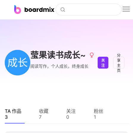
博思白板
社区资源
下载
莹果读书成长~
分
成长
关
享
会员
注
主
阅读写作，个人成长，终身成长
页
企业服务
私有化部署
客户案例
TA 作品
收藏
关注
粉丝
3
7
0
1
支持