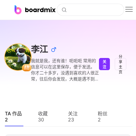
博思白板
社区资源
李江
下载
分
我就是我，还有谁！呃呃呃 常用的
关
享
会员
信息可以在这里保存，便于发送。
注
主
页
你才二十多岁，没遇到喜欢的人很正
企业服务
常，往后你会发现，大概是遇不到
了。 视力已经下降到无可救药的地
步了 打开钱包看不到钱
私有化部署
客户案例
TA 作品
收藏
关注
粉丝
2
30
23
2
支持