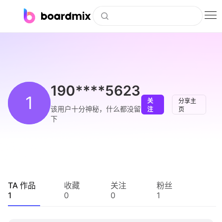
博思白板
社区资源
下载
190****5623
1
关
分享主
会员
该用户十分神秘，什么都没留
注
页
下
企业服务
私有化部署
客户案例
TA 作品
收藏
关注
粉丝
1
0
0
1
支持