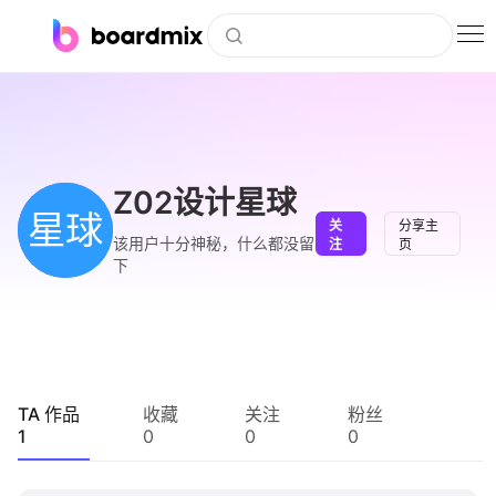
博思白板
社区资源
下载
Z02设计星球
星球
关
分享主
会员
该用户十分神秘，什么都没留
注
页
下
企业服务
私有化部署
客户案例
TA 作品
收藏
关注
粉丝
1
0
0
0
支持