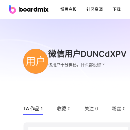
博思白板
社区资源
下载
微信用户DUNCdXPV
用户
该用户十分神秘，什么都没留下
TA 作品 1
收藏 0
关注 0
粉丝 0