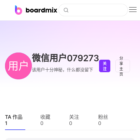
博思白板
社区资源
下载
微信用户079273
分
用户
关
享
会员
注
主
该用户十分神秘，什么都没留下
页
企业服务
私有化部署
客户案例
TA 作品
收藏
关注
粉丝
1
0
0
0
支持