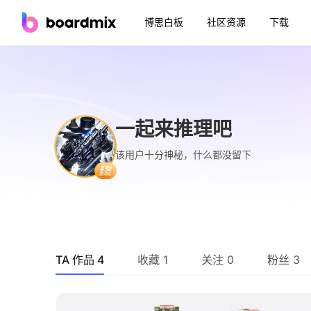
博思白板
社区资源
下载
一起来推理吧
该用户十分神秘，什么都没留下
TA 作品 4
收藏 1
关注 0
粉丝 3