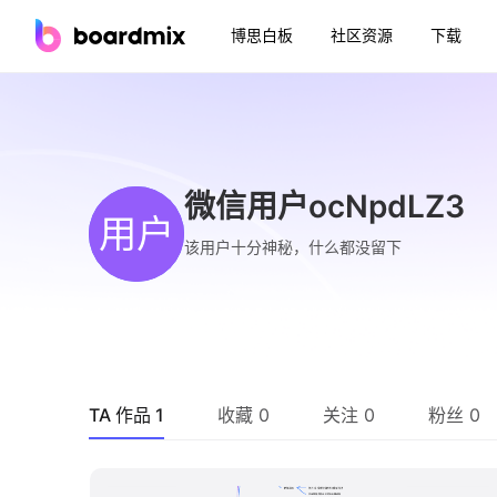
博思白板
社区资源
下载
微信用户ocNpdLZ3
用户
该用户十分神秘，什么都没留下
TA 作品 1
收藏 0
关注 0
粉丝 0