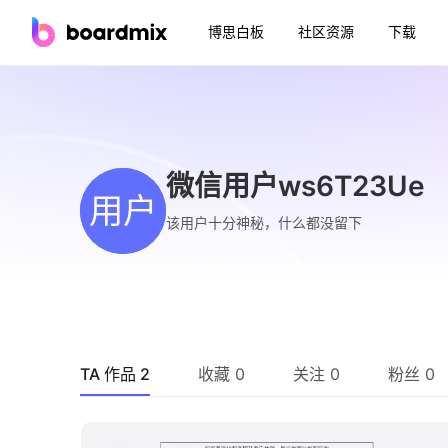
博思白板
社区资源
下载
微信用户ws6T23Ue
用户
该用户十分神秘，什么都没留下
TA 作品 2
收藏 0
关注 0
粉丝 0