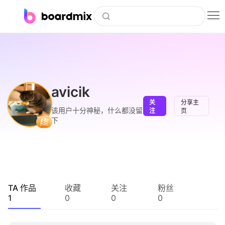
博思白板
社区资源
下载
avicik
关
分享主
会员
该用户十分神秘，什么都没留
注
页
下
企业服务
私有化部署
客户案例
TA 作品
收藏
关注
粉丝
1
0
0
0
支持