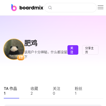
博思白板
社区资源
下载
肥鸡
关
分享主
会员
该用户十分神秘，什么都没留
注
页
下
企业服务
私有化部署
客户案例
TA 作品
收藏
关注
粉丝
1
2
0
1
支持