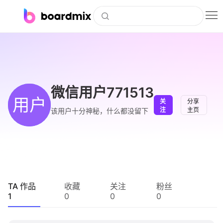
博思白板
社区资源
下载
微信用户771513
用户
关
分享
会员
注
主页
该用户十分神秘，什么都没留下
企业服务
私有化部署
客户案例
TA 作品
收藏
关注
粉丝
1
0
0
0
支持