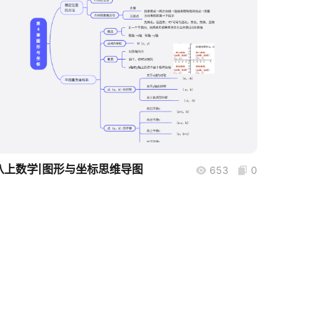
boardmix
八上数学|图形与坐标思维导图
653
0