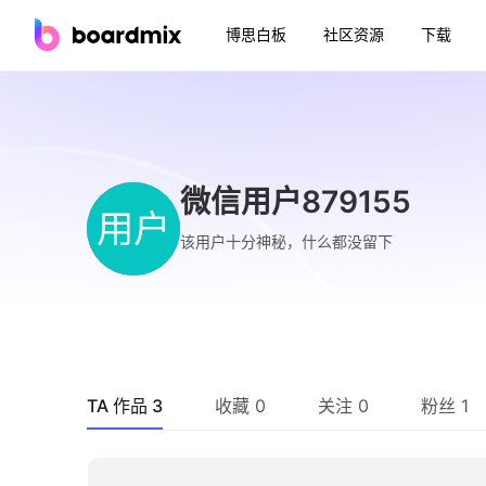
博思白板
社区资源
下载
微信用户879155
用户
该用户十分神秘，什么都没留下
TA 作品 3
收藏 0
关注 0
粉丝 1