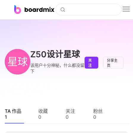
博思白板
社区资源
下载
Z50设计星球
星球
关
分享主
会员
该用户十分神秘，什么都没留
注
页
下
企业服务
私有化部署
客户案例
TA 作品
收藏
关注
粉丝
1
0
0
0
支持