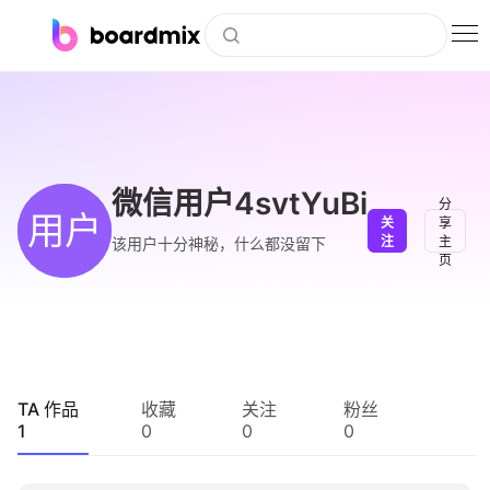
博思白板
社区资源
下载
微信用户4svtYuBi
分
用户
关
享
会员
注
主
该用户十分神秘，什么都没留下
页
企业服务
私有化部署
客户案例
TA 作品
收藏
关注
粉丝
1
0
0
0
支持