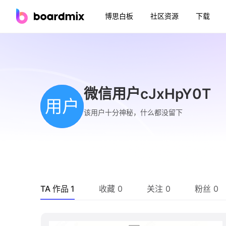
博思白板
社区资源
下载
微信用户cJxHpY0T
用户
该用户十分神秘，什么都没留下
TA 作品 1
收藏 0
关注 0
粉丝 0