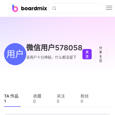
博思白板
社区资源
下载
微信用户578058
分
用户
关
享
会员
注
主
该用户十分神秘，什么都没留下
页
企业服务
私有化部署
客户案例
TA 作品
收藏
关注
粉丝
1
0
0
0
支持