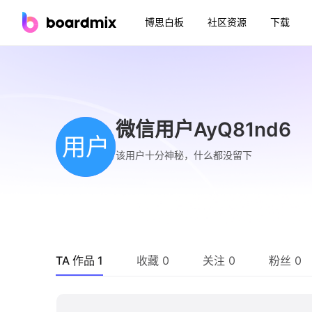
博思白板
社区资源
下载
微信用户AyQ81nd6
用户
该用户十分神秘，什么都没留下
TA 作品 1
收藏 0
关注 0
粉丝 0