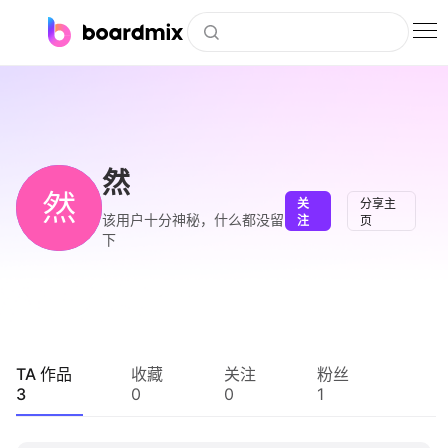
博思白板
社区资源
下载
然
然
关
分享主
会员
该用户十分神秘，什么都没留
注
页
下
企业服务
私有化部署
客户案例
TA 作品
收藏
关注
粉丝
3
0
0
1
支持