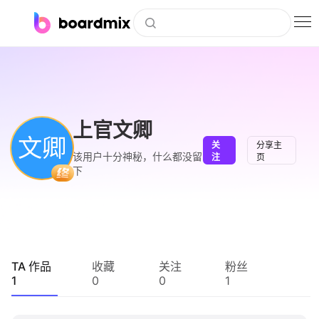
博思白板
社区资源
下载
上官文卿
文卿
关
分享主
会员
该用户十分神秘，什么都没留
注
页
下
企业服务
私有化部署
客户案例
TA 作品
收藏
关注
粉丝
1
0
0
1
支持