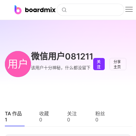
博思白板
社区资源
下载
微信用户081211
用户
关
分享
会员
注
主页
该用户十分神秘，什么都没留下
企业服务
私有化部署
客户案例
TA 作品
收藏
关注
粉丝
1
0
0
0
支持