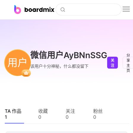
博思白板
社区资源
下载
微信用户AyBNnSSG
分
用户
关
享
会员
注
主
该用户十分神秘，什么都没留下
页
企业服务
私有化部署
客户案例
TA 作品
收藏
关注
粉丝
1
0
0
0
支持