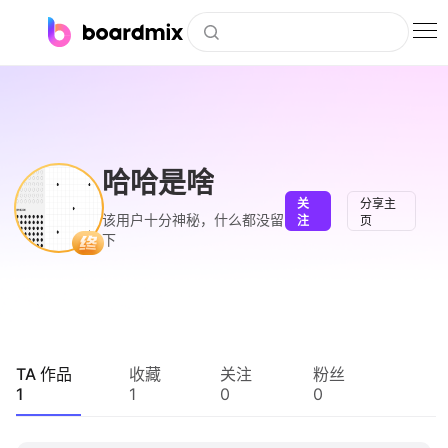
博思白板
社区资源
下载
哈哈是啥
关
分享主
会员
该用户十分神秘，什么都没留
注
页
下
企业服务
私有化部署
客户案例
TA 作品
收藏
关注
粉丝
1
1
0
0
支持