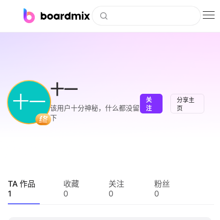
博思白板
社区资源
下载
十一
十一
关
分享主
会员
该用户十分神秘，什么都没留
注
页
下
企业服务
私有化部署
客户案例
TA 作品
收藏
关注
粉丝
1
0
0
0
支持