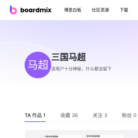
博思白板
社区资源
下载
三国马超
马超
该用户十分神秘，什么都没留下
TA 作品 1
收藏 36
关注 3
粉丝 0