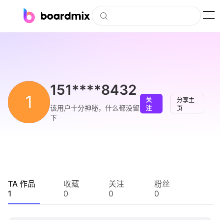
博思白板
社区资源
下载
151****8432
1
关
分享主
会员
该用户十分神秘，什么都没留
注
页
下
企业服务
私有化部署
客户案例
TA 作品
收藏
关注
粉丝
1
0
0
0
支持