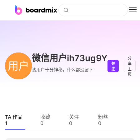
博思白板
社区资源
下载
微信用户ih73ug9Y
分
用户
关
享
会员
注
主
该用户十分神秘，什么都没留下
页
企业服务
私有化部署
客户案例
TA 作品
收藏
关注
粉丝
1
0
0
0
支持