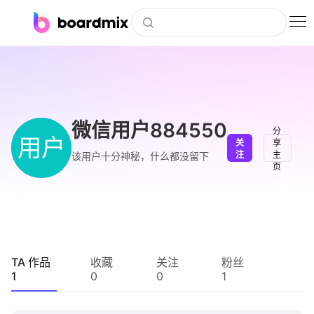
博思白板
社区资源
下载
微信用户884550
分
用户
关
享
会员
注
主
该用户十分神秘，什么都没留下
页
企业服务
私有化部署
客户案例
TA 作品
收藏
关注
粉丝
1
0
0
1
支持