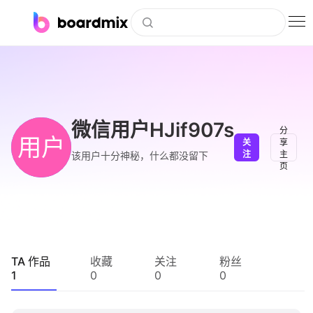
博思白板
社区资源
下载
微信用户HJif907s
分
用户
关
享
会员
注
主
该用户十分神秘，什么都没留下
页
企业服务
私有化部署
客户案例
TA 作品
收藏
关注
粉丝
1
0
0
0
支持